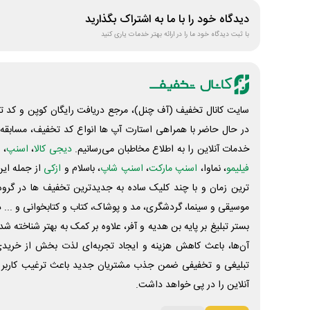
دیدگاه خود را با ما به اشتراک بگذارید
با ثبت دیدگاه خود ما را در ارائه بهتر خدمات یاری کنید
سایت کانال تخفیف (آف چنل)، مرجع دریافت رایگان کوپن و کد تخ
در حال حاضر با همراهی استارت آپ ها انواع کد تخفیف، مسابقه، 
خدمات آنلاین را به اطلاع مخاطبان می‌رسانیم.
دیجی کالا
،
اسنپ
، 
فیلیمو
، نماوا،
اسنپ مارکت
،
اسنپ شاپ
، باسلام و
ازکی
از جمله این
ترین زمان و با چند کلیک ساده به جدیدترین تخفیف ها در گروه ت
موسیقی و سینما، گردشگری، مد و پوشاک، کتاب و کتابخوانی و ... 
بستر تبلیغ بر پایه بن هدیه و آفر، علاوه بر کمک به بهتر شناخته 
آن‌ها، باعث کاهش هزینه و ایجاد تجربه‌ای لذت بخش از خرید
تبلیغی و تخفیفی ضمن جذب مشتریان جدید باعث ترغیب کاربر 
آنلاین را در پی خواهد داشت.