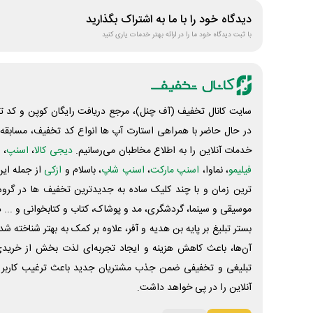
دیدگاه خود را با ما به اشتراک بگذارید
با ثبت دیدگاه خود ما را در ارائه بهتر خدمات یاری کنید
سایت کانال تخفیف (آف چنل)، مرجع دریافت رایگان کوپن و کد تخ
در حال حاضر با همراهی استارت آپ ها انواع کد تخفیف، مسابقه، 
خدمات آنلاین را به اطلاع مخاطبان می‌رسانیم.
دیجی کالا
،
اسنپ
، 
فیلیمو
، نماوا،
اسنپ مارکت
،
اسنپ شاپ
، باسلام و
ازکی
از جمله این
ترین زمان و با چند کلیک ساده به جدیدترین تخفیف ها در گروه ت
موسیقی و سینما، گردشگری، مد و پوشاک، کتاب و کتابخوانی و ... 
بستر تبلیغ بر پایه بن هدیه و آفر، علاوه بر کمک به بهتر شناخته 
آن‌ها، باعث کاهش هزینه و ایجاد تجربه‌ای لذت بخش از خرید
تبلیغی و تخفیفی ضمن جذب مشتریان جدید باعث ترغیب کاربر 
آنلاین را در پی خواهد داشت.