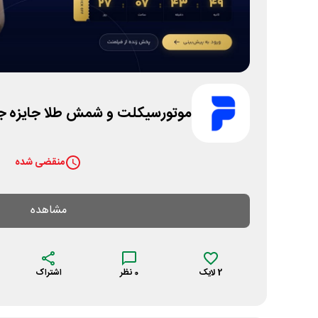
موتورسیکلت و شمش طلا جایزه ج
منقضی شده
مشاهده
2
لایک
0
نظر
اشتراک