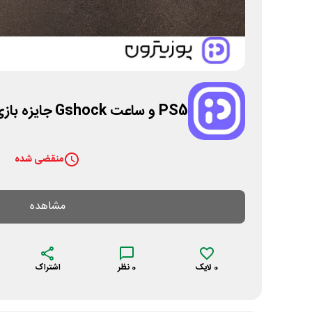
PS5 و ساعت Gshock جایزه بازی دست توئه پوزیترون
منقضی شده
مشاهده
0
لایک
0
نظر
اشتراک