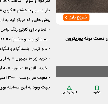
نفر دوم و سوم = ساعت Gshock کاسیو
نفرات سوم تا هشتم = کوپن 100% تا سقف 20 میلیون تومان
روش هایی که می‌توانید به آن 
- انجام بازی کارتی رنگ لباس = 1500 امت
- تماشای ویدیو جشنواره = 100 امتیاز
- فالو کردن اینستاگرام و تلگرام = هر ک
- خرید زیر 10 میلیون = به ازای هر 10 هزار تومان 10 امتیاز
- خرید بالای 10 میلیون = به ازای هر 10 هزار تومان 20 امتیاز
- دعوت هر دوست = 300 امتیاز
جهت ورود به این مسابقه روی
ذخیره
گزارش خرابی