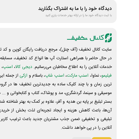
دیدگاه خود را با ما به اشتراک بگذارید
با ثبت دیدگاه خود ما را در ارائه بهتر خدمات یاری کنید
سایت کانال تخفیف (آف چنل)، مرجع دریافت رایگان کوپن و کد تخ
در حال حاضر با همراهی استارت آپ ها انواع کد تخفیف، مسابقه، 
خدمات آنلاین را به اطلاع مخاطبان می‌رسانیم.
دیجی کالا
،
اسنپ
، 
فیلیمو
، نماوا،
اسنپ مارکت
،
اسنپ شاپ
، باسلام و
ازکی
از جمله این
ترین زمان و با چند کلیک ساده به جدیدترین تخفیف ها در گروه ت
موسیقی و سینما، گردشگری، مد و پوشاک، کتاب و کتابخوانی و ... 
بستر تبلیغ بر پایه بن هدیه و آفر، علاوه بر کمک به بهتر شناخته 
آن‌ها، باعث کاهش هزینه و ایجاد تجربه‌ای لذت بخش از خرید
تبلیغی و تخفیفی ضمن جذب مشتریان جدید باعث ترغیب کاربر 
آنلاین را در پی خواهد داشت.