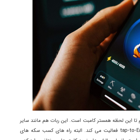
م تا این لحظه همستر کامبت است. این ربات هم مانند سایر
ربات های فعال در این حوزه بر اساس قانون tap-to-Earn فعالیت می کند. البته راه های کسب سکه های