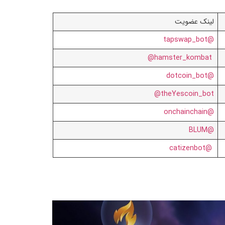
لینک عضویت
@tapswap_bot
hamster_kombat@
@dotcoin_bot
theYescoin_bot@
@onchainchain
@BLUM
@catizenbot