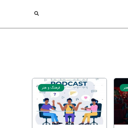
نر
فرهنگ و هنر