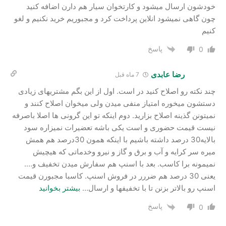
خودشون ارسال میشود و کارتخوان سیار هم دارن اضافه کنید
چون گاهی نمیشود انلاین پرداخت کرد و مجبوریم خرید نکنیم و لغو
کنیم
پاسخ
0
رضا عابدی
7 ماه قبل
چند نکته رو اصلاح کنید در است. اول از این بگم مشتریهای زیادی
دستشون میخوره امتیاز منفی میدن ولی میخوان اصلاح کنند و
نمیتونن گذینه اصلاح بزارید. دوم اینکه تو این گرونی ها اصلا باصرفه
نیست قیمت حضوری و است یکی باشه تعضیرات نمیزاره سود
بالایه30 درصد داشته باشیم با اینکه همون 30درصد هم همش
میره سر کرایه و آب و برق و گاز و نیرو وخدماتی که هیچیش
نمیمونه برا کاسب. بعد با اسنپ هم سفارش میدن تخفیف و….
یعنی 30 درصد هم ضررر در فروش اسنپ. کاسبا مجبورن قیمت
اسنپ رو بالاتر بزنن تا با تخفیفها و ارسال
…
بیشتر بخوانید
پاسخ
0