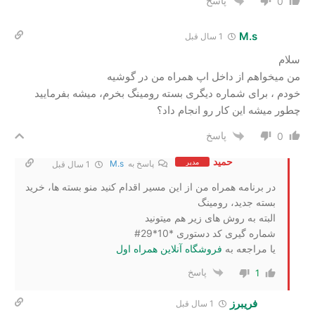
پاسخ
0
M.s
1 سال قبل
سلام
من میخواهم از داخل اپ همراه من در گوشیه
خودم ، برای شماره دیگری بسته رومینگ بخرم، میشه بفرمایید
چطور میشه این کار رو انجام داد؟
پاسخ
0
حمید
مدیر
پاسخ به
M.s
1 سال قبل
در برنامه همراه من از این مسیر اقدام کنید منو بسته ها، خرید
بسته جدید، رومینگ
البته به روش های زیر هم میتونید
شماره گیری کد دستوری *10*29#
یا مراجعه به
فروشگاه آنلاین همراه اول
پاسخ
1
فریبرز
1 سال قبل