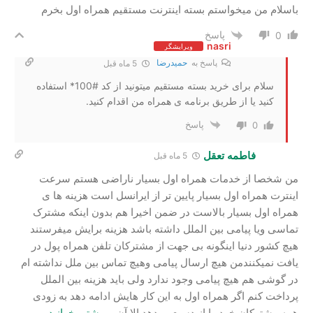
باسلام من میخواستم بسته اینترنت مستقیم همراه اول بخرم
پاسخ
0
nasri
ویرایشگر
پاسخ به
حمیدرضا
5 ماه قبل
سلام برای خرید بسته مستقیم میتونید از کد #100* استفاده
کنید یا از طریق برنامه ی همراه من اقدام کنید.
پاسخ
0
فاطمه تعقل
5 ماه قبل
من شخصا از خدمات همراه اول بسیار ناراضی هستم سرعت
اینترت همراه اول بسیار پایین تر از ایرانسل است هزینه ها ی
همراه اول بسیار بالاست در ضمن اخیرا هم بدون اینکه مشترک
تماسی ویا پیامی بین الملل داشته باشد هزینه برایش میفرستند
هیچ کشور دنیا اینگونه بی جهت از مشترکان تلفن همراه پول در
یافت نمیکنندمن هیچ ارسال پیامی وهیچ تماس بین ملل نداشته ام
در گوشی هم هیچ پیامی وجود ندارد ولی باید هزینه بین الملل
پرداخت کنم اگر همراه اول به این کار هایش ادامه دهد به زودی
همه مشترکان خود را از دست میدهد الا آن
…
بیشتر بخوانید