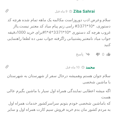
Ziba Sahrai
9 ماه قبل
سلام وعرض ادب دوروزاست مکالمه یک ماهه تمام شده هرچه کد
دستوری، *10*3371# رامی زنم پیام میاد کد معتبر نیست.یااز
غروب هرچه کد دستوری *10*3371*4*1#برای خرید 1000دقیقه
جواب میاد نامعتبر.پشتبیانی راگرفته جواب نمی ده لطفا راهنمایی
کنید
پاسخ
0
محمد
10 ماه قبل
سلام جوان هستم وهمیشه درحال سفر از شهرستان به شهرستان
با ماشین شخصی
اگه میشه اعطایی نمایندگی همراه اول سیار با ماشین بگیرم عالی
هست
که باماشین شخصی خودم بتونم سراسرکشور خدمات همراه اول
به مردم کشور مان بدم خرید ‌فروش سیم کارت همراه اول و سایر