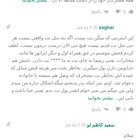
پاسخ
0
asghar
5 ماه قبل
این اینترنتی که میگن نت نیست اگه نته مثل نت واقعی نیست هر
نتی مثل نت قدیم نیست هیچ نتی الان درست درمون نیست. لطف
کردم فحش ننوشتم در حق همراه اول و دیگر اپراتور ها مانند
مخابرات. یعنی رسما به جای نت به ما **** نت دادن. بابتش هم
خداتومن دارن پول میگیرن. بخاطر بحث سر هزینه قبض مبایل که
عمده اش بخاطر نت مضخرف که وصل هم نمیشه با خانواده
دعوام شد. اونم سر اینکه پدر بدبختم میگه اشکال نداره من میدم
ولی من میگم من نمی خوام انقدر پول نت بدم. یعنی خدا باعث و
بانی این
…
بیشتر بخوانید
پاسخ
0
سعید کاظم لو
5 ماه قبل
سلام