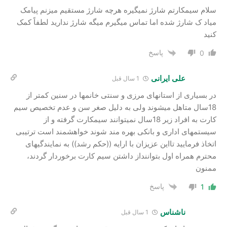
سلام سیمکارتم شارژ نمیگیره هرچه شارژ مستقیم میزنم پیامک
میاد ک شارژ شده اما تماس میگیرم میگه شارژ ندارید لطفاً کمک
کنید
پاسخ
0
علی ایرانی
1 سال قبل
در بسیاری از استانهای مرزی و سنتی خانمها در سنین کمتر از
18سال متاهل میشوند ولی به دلیل صغر سن و عدم تخصیص سیم
کارت به افراد زیر 18سال نمیتوانند سیمکارت گرفته و از
سیستمهای اداری و بانکی بهره مند شوند خواهشمند است ترتیبی
اتخاذ فرمایید تااین عزیزان با ارایه ((حکم رشد)) به نمایندگیهای
محترم همراه اول بتواننداز داشتن سیم کارت برخوردار گردند،
ممنون
پاسخ
1
ناشناس
1 سال قبل