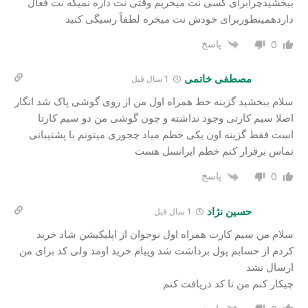
ببخشیدچرابرای کسی نت میخریم وقتی نت داره نمیگه نت فعال
داردهمینطوربرای خودش نت میخره لطفاً رسیگی کنید
پاسخ
0
مصطفی خاتمی
1 سال قبل
سلام ببخشید گزبنه خط همراه اول من از روی گوشی پاک شد انگار
اصلا سیم کارتی وجود نداشته و چون گوشی من دو سیم کارتا
است فقط گزینه اون یکی خطم میاد چجوری میتونم با پشتیبانی
تماس برقرار کنم خطم ایرانسل هست
پاسخ
0
حسین نژاد
1 سال قبل
سلام من سیم کارت همراه اول نوجوان از اپلیکیشن شاد خرید
کردم از حسابم پول برداشت شد وپیام خرید اومد ولی کد برای من
ارسال نشد
چیکار کنم من تا کد دریافت کنم