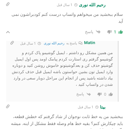
رحیم الله نوری
1 سال قبل
سلام ببخشید من میخواهم واتساپ درست کنم کودبراشون نمی
آید
پاسخ
1
Matin
پاسخ به
رحیم الله نوری
1 سال قبل
من همین مشکل رو داشتم ، ایمیل گوشیمو پاک کردم و
گوشیمو گرفتم ری استارت کردم پیامک اومد پس اول ایمیل
گوشیتو حذف کن و بعدگوشیتونو خاموش روشن کنید و دوباره
وارد ایمیل تون بشین حواستون باشه ایمیل قبل حذف کردنش
بیاد داشته باشید پس از انجام این مراحل دوبار سعی در وارد
شدن در واتساپ کنید ،
پاسخ
0
بیتا
1 سال قبل
ببخشید من یه خط ثابت نوجوان از شاد گرفتم که خطش قطعه،
باید چیکارش کنم؟ بقیه خط هام وصله فقط مشکل از اینه. میشه