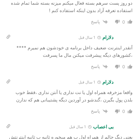
دو روز پست سرهم بسته فعال میکنم میزنه بسته شما تمام شده
استفاده تعرفه آزاد بدون اینکه استفاده کنم !
پاسخ
0
دلارام
1 سال قبل
آنقدر اینترنت ضعیف داخل برنامه ی خودشون هم نمیرم ****
،کشورهای دیگه پیشرفت میکنن مال ما پسرفت
پاسخ
0
دلارام
1 سال قبل
واقعا مزخرفه همراه اول یا نت نداری یا آنتن نداری ،فقط خوب
بلدن پول بگیرن ،گندشو در آوردین دیگه پشتیبانی هم که ندارن
پاسخ
0
بی اعصاب
1 سال قبل
یعنی دیگ حالم از همراه اول ب هم میخوره ثانیه ب ثانیه اینترنتش