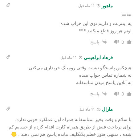
ماهور
11 ماه قبل
****
یه اینترنت و داریم توی این خراب شده
اونم هر روز قطع میکنید ***
پاسخ
0
فرهاد ابراهیمی
11 ماه قبل
هیچکس پاسخگو نیست وقتی رومینک خریداری می‌کنی
نه شماره تماس جواب میده
نه آنلاین پاسخ میدن متاسفانه
پاسخ
0
مارال
11 ماه قبل
با سلام و وقت بخیر ،متاسفانه همراه اول عملکرد خوبی ندارد،
برای پرداخت قبض از طریق همراه کارت اقدام کردم از حسابم کم
شده ، منتهی هنوز خطم بلاتکلیف مانده پاسخ هم نمی دهند ، 😑