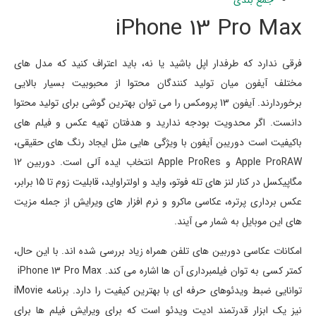
iPhone 13 Pro Max
فرقی ندارد که طرفدار اپل باشید یا نه، باید اعتراف کنید که مدل های
مختلف آیفون میان تولید کنندگان محتوا از محبوبیت بسیار بالایی
برخوردارند. آیفون 13 پرومکس را می توان بهترین گوشی برای تولید محتوا
دانست. اگر محدویت بودجه ندارید و هدفتان تهیه عکس و فیلم های
باکیفیت است دوریبن آیفون با ویژگی هایی مثل ایجاد رنگ های حقیقی،
Apple ProRAW و Apple ProRes انتخاب ایده آلی است. دوربین 12
مگاپیکسل در کنار لنز های تله فوتو، واید و اولتراواید، قابلیت زوم تا 15 برابر،
عکس برداری پرتره، عکاسی ماکرو و نرم افزار های ویرایش از جمله مزیت
های این موبایل به شمار می آیند.
امکانات عکاسی دوربین های تلفن همراه زیاد بررسی شده اند. با این حال،
کمتر کسی به توان فیلمبرداری آن ها اشاره می کند. iPhone 13 Pro Max
توانایی ضبط ویدئوهای حرفه ای با بهترین کیفیت را دارد. برنامه iMovie
نیز یک ابزار قدرتمند ادیت ویدئو است که برای ویرایش فیلم ها برای