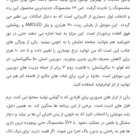
سامسونگ را نادیده گرفت. اس 22 سامسونگ جدیدترین محصول این رده
و انتخاب اول بسیاری از کاربرانی است که به دنبال امکانات بی نظیر می
گردند. این موبایل از رفرش ریت 120 هرتزی و پنل AMOLED و روشنایی
فوق العاده برخوردار است. این مزایا به شما اجازه می دهند حتی در نور
خورشید هم بتوانید صفحه نمایش را به خوبی ببینید. یکی از ویژگی های
جالب این است که می توانید نرخ نوسازی را تغییر داده و تا حد 10 هرتز
برای کاهش مصرف باتری پایین بیاورید. دوربین اصلی 50 مگاپیکسلی، لنز
تله فوتو 10 مگاپیکسلی با قابلیت زوم 3 برابر از جمله مزیت های دوربین
این موبایل است. علاوه بر این، برای شات های ماکرو از فاصله کم هم می
توانید از لنز اولتراواید استفاده کنید.
یکی از ابزار های ضروری برای افرادی که با گوشی تولید محتوا می کنند، نرم
افزار های ادیت است. برخی از این برنامه ها سنگین اند. به همین دلیل،
باید موبایلی را انتخاب کنید که به خوبی از پس اجرای آن ها بر بیاید و دچار
مشکل یا نقص در عملکرد نشود. با S22 سامسونگ حتی پیچیده ترین بازی
ها هم به راحتی و بدون باگ اجرا می شوند. اگر قصد دارید برای تیک تاک