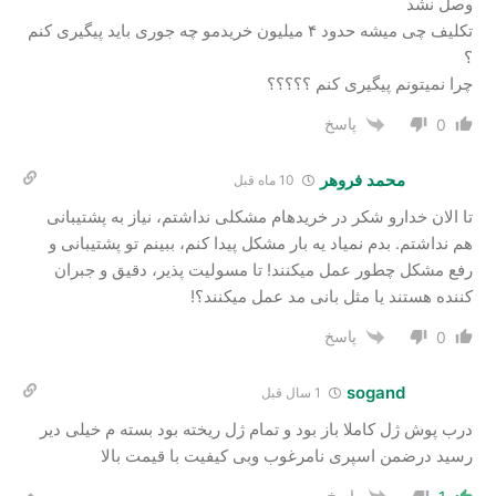
وصل نشد
تکلیف چی میشه حدود ۴ میلیون خریدمو چه جوری باید پیگیری کنم
؟
چرا نمیتونم پیگیری کنم ؟؟؟؟؟
پاسخ
0
محمد فروهر
10 ماه قبل
تا الان خدارو شکر در خریدهام مشکلی نداشتم، نیاز به پشتیبانی
هم نداشتم. بدم نمیاد یه بار مشکل پیدا کنم، ببینم تو پشتیبانی و
رفع مشکل چطور عمل میکنند! تا مسولیت پذیر، دقیق و جبران
کننده هستند یا مثل بانی مد عمل میکنند؟!
پاسخ
0
sogand
1 سال قبل
درب پوش ژل کاملا باز بود و تمام ژل ریخته بود بسته م خیلی دیر
رسید درضمن اسپری نامرغوب و‌بی کیفیت با قیمت بالا
پاسخ