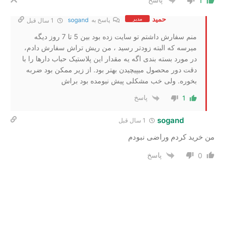
1
حمید
مدیر
پاسخ به
sogand
1 سال قبل
منم سفارش داشتم تو سایت زده بود بین 5 تا 7 روز دیگه
میرسه که البته زودتر رسید ، من ریش تراش سفارش دادم،
در مورد بسته بندی اگه یه مقدار این پلاستیک حباب دارها را با
دقت دور محصول میپیچیدن بهتر بود. از زیر ممکن بود ضربه
بخوره. ولی خب مشکلی پیش نیومده بود براش
پاسخ
1
sogand
1 سال قبل
من خرید کردم و‌راضی نبودم‌
پاسخ
0