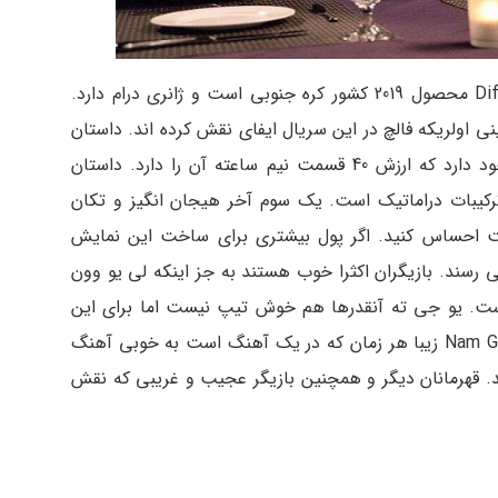
سریال خارجی رویاهای مختلف Different Dreams محصول 2019 کشور کره جنوبی است و ژانری درام دارد.
 اولریکه فالچ در این سریال ایفای نقش کرده اند. داستان
فیلم : بخش های بسیار خوبی از این سریال وجود دارد که ارزش 40 قسمت نیم ساعته آن را دارد. داستان
کیبات دراماتیک است. یک سوم آخر هیجان انگیز و تکان
مت احساس کنید. اگر پول بیشتری برای ساخت این نمایش
 رسند. بازیگران اکثرا خوب هستند به جز اینکه لی یو وون
ست. یو جی ته آنقدرها هم خوش تیپ نیست اما برای این
نقش به اندازه کافی جدی به نظر می رسد. Nam Gyu Ri زیبا هر زمان که در یک آهنگ است به خوبی آهنگ
می کند. قهرمانان دیگر و همچنین بازیگر عجیب و غریبی که نقش