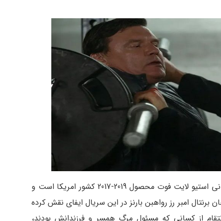
سریال خارجی مجازاتگر The Punisher به کارگردانی استیو لایت فوت محصول 2019-2017 کشور امریکا است و
 برنتال امبر رز رواهبن بارنز در این سریال ایفای نقش کرده
نتقام از کسانی که مسئول مرگ همسر و فرزندانش بودند،