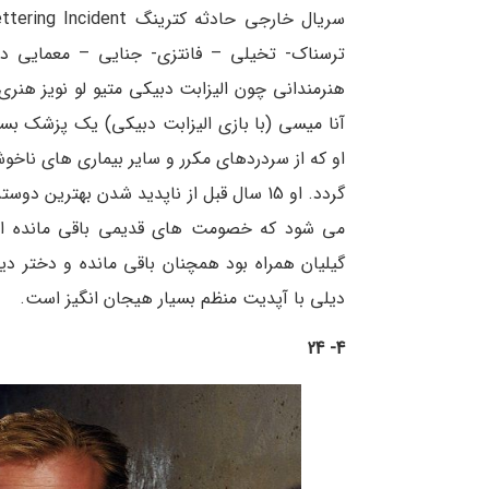
ترسناک- تخیلی – فانتزی- جنایی – معمایی دا
هنرمندانی چون الیزابت دبیکی متیو لو نویز هنری
آنا میسی (با بازی الیزابت دبیکی) یک پزشک بسیا
او که از سردردهای مکرر و سایر بیماری های ناخو
گردد. او 15 سال قبل از ناپدید شدن بهترین
می شود که خصومت های قدیمی باقی مانده است
گیلیان همراه بود همچنان باقی مانده و دختر 
دیلی با آپدیت منظم بسیار هیجان انگیز است.
4- 24