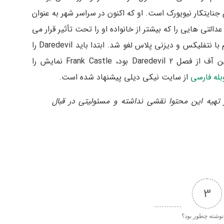
ی جنایتکار نیویورک است. او که اکنون در سراسر شهر به عنوان
ت بی عدالتی هایی را که بیشتر از خانواده او را تحت تأثیر قرار می
دهد، کشف کند. این نمایش به ناحق به دلیل درام با نتفلیکس و دیزنی پلاس لغو شد. ابتدا باید Daredevil را
تماشا کنید زیرا سریال The Punisher یک اسپین آف از فصل 2 Daredevil بود، Frank Castle نمایش را
وبله فارسی
از سایت نیکی دیلی پیشنهاد شده است.
تهیه‌ این محتوا نقشی نداشته و مسئولیتی در قبال
3
نوشته چطور بود؟