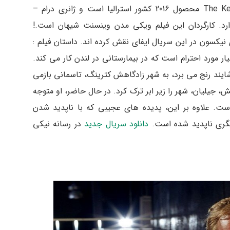
سریال خارجی حادثه کترینگ The Kettering Incident محصول 2016 کشور استرالیا است و ژانری درام –
رد. کارگردان این فیلم ویکی مدن وینسنت شیهان است.!
 نیکسون در این سریال ایفای نقش کرده اند. داستان فیلم :
ر مورد احترام است که در بیمارستانی در لندن کار می کند.
شایند رنج می برد، به شهر زادگاهش کترینگ، تاسمانی بازمی
 دوستش، جیلیان، شهر را زیر ابر ترک کرد. در حال حاضر، او متوجه
. علاوه بر این، پدیده های عجیبی که با ناپدید شدن
دیگری ناپدید شده است.
دانلود سریال جدید
در رسانه نیکی