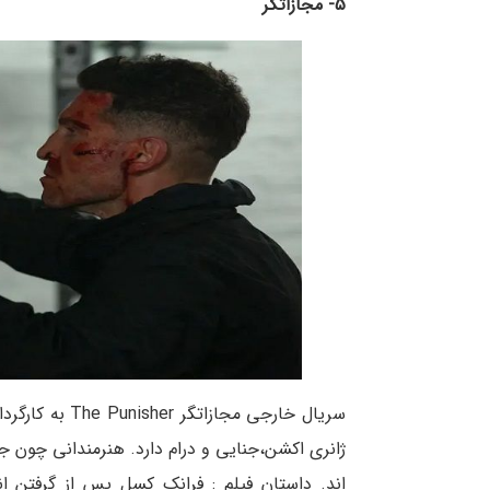
5- مجازاتگر
ژانری اکشن،جنایی و درام دارد. هنرمندانی چون جان
اند. داستان فیلم : فرانک کسل پس از گرفتن ا