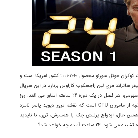
سریال خارجی بیست و چهار 24 به کارگردانی رابرت کوکران جوئل سورنو محصول 2010-2001 کشور امریکا است و
یفر ساترلند مری لین راجسکوب کارلوس برنارد در این سریال
ایفای نقش کرده اند. داستان فیلم : در این درام مفهومی، هر فصل در یک دوره 24 ساعته اتفاق می افتد. روز
اول: جک بائر رئیس عملیات میدانی یک تیم نخبه از ماموران CTU است که نقشه ترور دیوید پالمر نامزد
همین حال، ازدواج پرتنش جک با همسرش، تری، با ناپدید
ساعت آینده چه خواهد شد؟