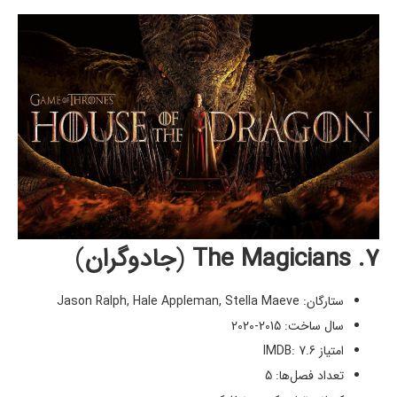
۷. The Magicians
(
جادوگران
)
ستارگان: Jason Ralph, Hale Appleman, Stella Maeve
سال ساخت: 2015-2020
امتیاز IMDB: 7.6
تعداد فصل‌ها: 5