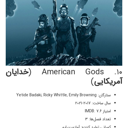
۱۰. American Gods (
خدایان
آمریکایی
)
ستارگان: Yetide Badaki, Ricky Whittle, Emily Browning
سال ساخت: 2017-2021
امتیاز IMDB: 7.6
تعداد فصل‌ها: 3
کمپانی تولید کننده: آمازون‌پرایم