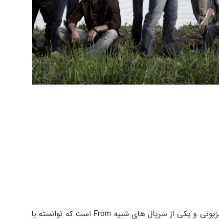
سریال Stranger Things یکی از آثار برجسته تلویزیونی و یکی از سریال های شبیه From است که توانسته با