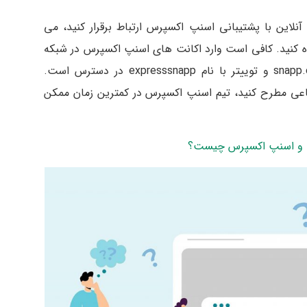
آنلاین با پشتیبانی اسنپ اکسپرس ارتباط برقرار کنید، می
ه کنید. کافی است وارد اکانت های اسنپ اکسپرس در شبکه
های اجتماعی شوید. اینستاگرام با نام snapp.express و توییتر با نام expresssnapp در دسترس است.
ماعی مطرح کنید، تیم اسنپ اکسپرس در کمترین زمان ممکن
ت و اسنپ اکسپرس چیست؟