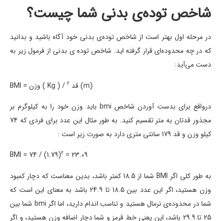
شاخص توده‌ی بدنی شما چیست؟
در مرحله اول بهتر است از شاخص توده‌ی بدنی خود آگاه باشید و بدانید
که در چه محدوده‌ای قرار گرفته اید. شاخص توده ی بدنی از فرمول زیر به
دست می‌آید:
2
(m)
BMI = وزن ( Kg ) / قد
درواقع برای بدست آوردن شاخص bmi باید وزن خود را به کیلوگرم بر
مجذور قدتان به متر تقسیم کنید. به طور مثال این عدد برای فردی که 74
کیلو وزن و قد 179 سانتی متری دارد به صورت زیر است :
2
BMI = 74 / (1.79)
= 23.09
به طور کلی اگر BMI شما از 18.5 کمتر باشد، بدین معناست که دچار کمبود
وزن هستید، اگر این عدد بین 18.5 تا 24.9 باشد به معنای این است که
شما در محدوده‌ی نرمال هستید و تناسب اندام دارید، اما اگر bmi شما بین
25 تا 29.9 باشد، این یعنی خط قرمز و شما دچار اضافه وزن هستید، و اگر