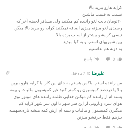
کرایه هارو ببرید بالا
نسبت به قیمت ماشین
۲۰تومان بابت لغو راننده کم میکنید ولی مسافر لحضه آخر که
رسیدی لغو میزنه چیزی اضافه نمیکنید.کرایه رو ببرید بالا.میگن
تپسی کرایشو بیشتر از اسنپ برده بالا.
بین شهریهای اسنپ و به کیا میدید
یه دونه هم نداشتیم
پاسخ
0
علیرضا
7 ماه قبل
من راننده اسنپ باکس هستم به جای این کارا یا کرایه هارو ببرین
بالا یا دردصد کمیسیون رو کمتر کنید غیر کمیسیون مالیات و بیمه
بسته ام از راننده کم میکنن خدایی ظلمه راننده های موتور توی
هوای سرد وبارونی از این سر شهر تا اون سر شهر کرایه کم
میگیرن کمیسیون و مالیات و بیمه ام ازش کمه میشه تازه.سهمیه
بنزینم فقط حرفشو میزنن
پاسخ
0