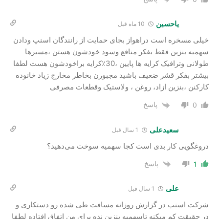
یاحسین
10 ماه قبل
خیلی مسخره است دراهواز بجای حمایت از رانندگان اسنپ ودادن
سهمیه بنزین فقط بفکر منافع وسود خودشون هستن ،مسیرها
طولانی وترافیک کرایه ها پایین ،30٪کرایه براخودشون هست لطفا
بیشتر بفکر قشر ضعیف باشید مجبورن بخاطر مخارج زیاد خانوده
کارکنن ،بنزین ازاد، روغن ، ولاستیک وقطعات مصرفی
پاسخ
0
سعیدعلی
1 سال قبل
دروغگویی کار بدی است کجا سهمیه سوخت می‌دهید؟
پاسخ
1
علی
1 سال قبل
شرکت اسنپ در گزارش روزانه مسافت طی شده رو دستکاری و
در حقیقت کم میکنه تاسهمیه بنزین نده برای من اتفاق افتاده لطفا