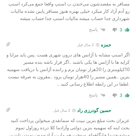
مسافر به مقصدشون می‌خندن ب اسنپ واقعا جمع می‌کرد اسنپ
رو آدم آزاد کار میکرد خیلی بهتره هنوز مسافر پایین نشده مالیات
شهرداری جدا حساب میشه مالیات اسنپ جدا حساب میشه
پاسخ
3
حمزه
2 سال‌ قبل
اگر اسنپ مشابه با آژانس های درون شهری هست .پس باید مزایا و
کرایه ها با آژانس ها یکی باشند ..اگر قرار باشه بنده مسیر
10کیلومتری را 20هزار تومان برم و راننده آژانس با دریافت سهمیه
بنزین ..همین مسیر را 40هزار تومان برود ..مقرون به صرفه نیست
.لطفا در این رابطه اطلاع رسانی کنید ..
پاسخ
3
حسین گودرزی راد
2 سال‌ قبل
عزیزان بحث مبلغ بنزین نییت که سمانقدی میخواین پرداخت کنید
بحث اینه که سهمیه بنزین دولتی وآزادما کلا درده روزاول تموم
میشه،جدیدا جایگاههای سوخت هم مارت آزادبهمون نمیدن تابنزین