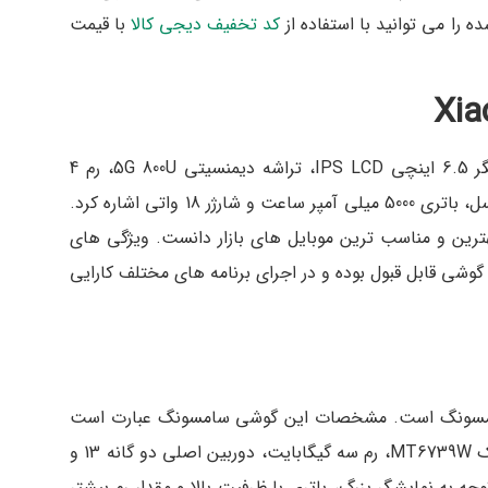
 را می توانید با استفاده از
کد تخفیف دیجی کالا
با قیمت
Xia
از مشخصات گوشی 9T 5G، می توان به نمایشگر 6.5 اینچی IPS LCD، تراشه دیمنسیتی 5G 800U، رم 4
گیگابایت، دوربین اصلی سه‌گانه 48+2+2 مگاپیکسل، باتری 5000 میلی ‌آمپر ساعت و شارژر 18 واتی اشاره کرد.
هترین و مناسب ترین موبایل های بازار دانست. ویژگی های
شی قابل قبول بوده و در اجرای برنامه های مختلف کارایی
سامسونگ است. مشخصات این گوشی سامسونگ عبارت است
از: نمایشگر 6.5 اینچی PLS IPS، پردازنده مدیاتک MT6739W، رم سه گیگابایت، دوربین اصلی دو گانه 13 و
ی‌آمپر ساعتی. با توجه به نمایشگر بزرگ، باتری با ظرفیت بالا و مقدار رم بیشتر