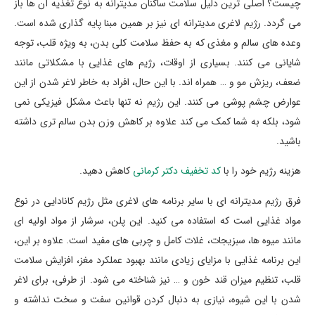
چیست؟ اصلی ترین دلیل سلامت ساکنان مدیترانه به نوع تغذیه آن ها باز
می گردد. رژیم لاغری مدیترانه ای نیز بر همین مبنا پایه گذاری شده است.
وعده های سالم و مغذی که به حفظ سلامت کلی بدن، به ویژه قلب، توجه
شایانی می کنند. بسیاری از اوقات، رژیم های غذایی با مشکلاتی مانند
ضعف، ریزش مو و … همراه اند. با این حال، افراد به خاطر لاغر شدن از این
عوارض چشم پوشی می کنند. این رژیم نه تنها باعث مشکل فیزیکی نمی
شود، بلکه به شما کمک می کند علاوه بر کاهش وزن بدن سالم تری داشته
باشید.
هزینه رژیم خود را با
کد تخفیف دکتر کرمانی
کاهش دهید.
فرق رژیم مدیترانه ای با سایر برنامه های لاغری مثل رژیم کانادایی در نوع
مواد غذایی است که استفاده می کنید. این پلن، سرشار از مواد اولیه ای
مانند میوه ها، سبزیجات، غلات کامل و چربی های مفید است. علاوه بر این،
این برنامه غذایی با مزایای زیادی مانند بهبود عملکرد مغز، افزایش سلامت
قلب، تنظیم میزان قند خون و … نیز شناخته می شود. از طرفی، برای لاغر
شدن با این شیوه، نیازی به دنبال کردن قوانین سفت و سخت نداشته و