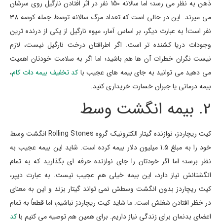
ذهن به نظر می رسد؛ اما سالانه 150 نفر در اثر افتادن نارگیل روی سرشان
می میرند. این در حالی است که تعداد مرگ سالانه توسط جمله کوسه 38
نفر است! به عبارت دیگر، بر اساس آمار، میوه نارگیل از یکی از درنده ترین
وجودات دریا کشنده تر است. اگر اطرافتان درخت نارگیل نیست، لازم
نیست نگران خطرات آن ها هم باشید؛ اما اگر به سلامت خودتان اهمیت
می دهید می توانید به جای بیمه های عجیب با
کد تخفیف بیمه دات کام
،
بیمه درمانی یا جبران خسارت خریداری کنید.
2. بیمه انگشت وسط
کیت ریچاردز، نوازنده گیتار الکترونیک گروه Rolling Stones انگشت وسط
خود را به مبلغ 1.5 میلیون دلار بیمه کرده است. شاید این بیمه عجیب به
نظر برسد؛ اما اگر خودتان را جای نوازنده حرفه ای بگذارید که به تمام
انگشتانش نیاز دارد، این بیمه خیلی هم عجیب نیست. به عبارت دیپر،
کیت ریچاردز بدون انگشت وسطش نمی تواند گیتار بزند و این به معنای
در خظر افتادن شغلش است. ما شاید کیت ریچاردز نباشیم؛ اما قطعاً به تمام
اعضای بدنمان برای زندگی نیاز داریم. برای همین هم توصیه می کنیم با
کد