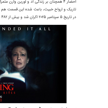
احضار 4 همچنان بر زندگی اد و لورین وارن مت
تاریک و ارواح خبیث، باعث شده این قسمت هم مانن
در تاریخ 5 سپتامبر 2025 اکران شد و بیش از 482 میلیون دلار در سراسر جهان فروش داشته است.