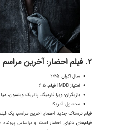
2. فیلم احضار: آخرین مراسم (The Conjuring: Last Rites)
سال اکران: 2025
امتیاز IMDB فیلم: 6.5
بازیگران: ویرا فارمیگا، پاتریک ویلسون، میا
محصول: آمریکا
فیلم ترسناک جدید احضار: اخرین مراسم، یک فیل
فیلم‌های دنیای احضار است و براساس پرونده 