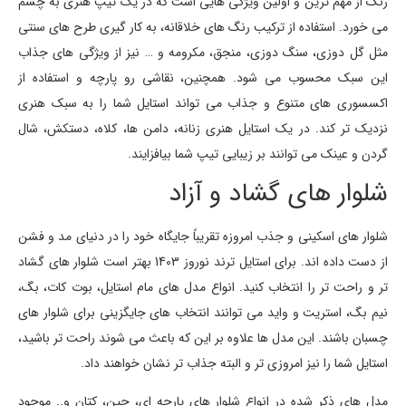
رنگ از مهم ترین و اولین ویژگی هایی است که در یک تیپ هنری به چشم
می خورد. استفاده از ترکیب رنگ های خلاقانه، به کار گیری طرح های سنتی
مثل گل دوزی، سنگ دوزی، منجق، مکرومه و … نیز از ویژگی های جذاب
این سبک محسوب می شود. همچنین، نقاشی رو پارچه و استفاده از
اکسسوری های متنوع و جذاب می تواند استایل شما را به سبک هنری
نزدیک تر کند. در یک استایل هنری زنانه، دامن ها، کلاه، دستکش، شال
گردن و عینک می توانند بر زیبایی تیپ شما بیافزایند.
شلوار های گشاد و آزاد
شلوار های اسکینی و جذب امروزه تقریباً جایگاه خود را در دنیای مد و فشن
از دست داده اند. برای استایل ترند نوروز 1403 بهتر است شلوار های گشاد
تر و راحت تر را انتخاب کنید. انواع مدل های مام استایل، بوت کات، بگ،
نیم بگ، استریت و واید می توانند انتخاب های جایگزینی برای شلوار های
چسبان باشند. این مدل ها علاوه بر این که باعث می شوند راحت تر باشید،
استایل شما را نیز امروزی تر و البته جذاب تر نشان خواهند داد.
مدل های ذکر شده در انواع شلوار های پارچه ای، جین، کتان و.. موجود