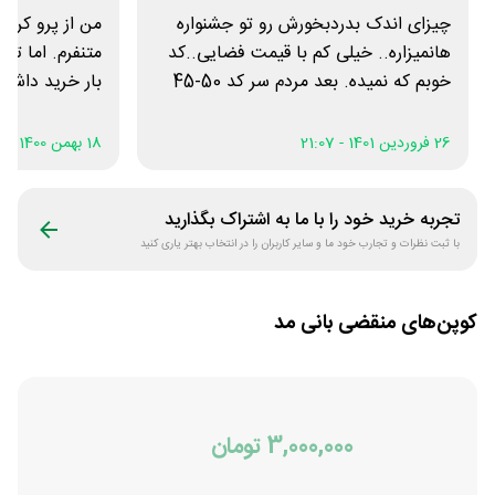
چیزای اندک بدردبخورش رو تو جشنواره
من از پرو کردن
هانمیزاره.. خیلی کم با قیمت فضایی..کد
خوبم که نمیده. بعد مردم سر کد 50-45
بار خرید داش
درصد دستو پا میشکونن😐آخه هموطن یه
کوچیک بود بقی
تیشرتو جای 400 بخری 200 خیلی
نداشتم چون از 
26 فروردین 1401 - 21:07
18 بهمن 1400 - 03:48
خوبه؟؟؟😐 این ۵۰ درصدو باید بای
دیفالت کم کنه و بعد سر یه تخفیف مازاد
تجربه خرید خود را با ما به اشتراک بگذارید
بحث کنیم 🙄
با ثبت نظرات و تجارب خود ما و سایر کاربران را در انتخاب بهتر یاری کنید
کوپن‌های منقضی
بانی مد
3,000,000 تومان