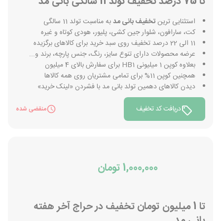
تا 75 درصد تخفیف تولد 11 سالگی بانی مد
استثنایی ترین
تخفیف بانی مد
به مناسبت تولد 11 سالگی
کت، سارافون، شلوار جین کشی، پلیور، هودی کوتاه و غیره
11 الی 22 درصد تخفیف روی سبد خرید برای کالاهای برگزیده
عرضه محصولات دارای تنوع سایز، رنگ، جنس پارچه، برند و...
بعلاوه کوپن 1 میلیونی HB1 برای سفارش بالای 4 میلیون
همچنین کوپن 11% برای تمامی مشتریان روی همه کالاها
دیدن کالاهای دهمین تولد بانی مد با فشردن «لینک خرید»
دریافت کد تخفیف
منقضی شده
1,000,000 تومان
تا 1 میلیون تومان تخفیف در حراج آخر هفته
بانی مد