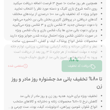
همچنین هر روز ساعت 10 صبح 3 فرصت اضافه دریافت میکنید
روی دکمه شروع بازی کلیک و دسته مورد نظر را انتخاب نمایید
جوایز ویژه » کد تخفیف بانی مد 100 درصدی از برندهای مختلف
کدهای دریافتی در پروفایل کاربری بخش بانی بن ذخیره می‌شود
با دعوت دوستان جدید 3 شانس بازی و 3 شانس ویژه می‌گیرید
و برای دعوت بانی مدی ها یک شانس بازی و یک شانس ویژه
در صورت داشتن شانس ویژه احتمال برنده شدن جوایز ویژه دارید
محصولات شامل انواع پوشاک، کیف و کفش، اکسسوری، ساعت
عطر و ادکلن مردانه و زنانه، آرایشی بهداشتی، ورزشی، لوازم خانه
توجه » مهلت استفاده از هر جایزه تا 3 روز بعد از دریافت است
ورود به گردونه شانس امروز بانی مد از طریق «لینک خرید»
80%
دریافت کد تخفیف
منقضی شده
تا 80% تخفیف بانی مد جشنواره روز مادر و روز
زن
تخفیف ویژه برای خرید هدیه روز زن و روز مادر از بانی مد
کاهش نرخ تا 70% محصولات زنانه و دخترانه و کالاهای منتخب
انواع شلوار، شومیز، پیراهن، ادوتویلت، کیف، بوت، ست چرمی و...