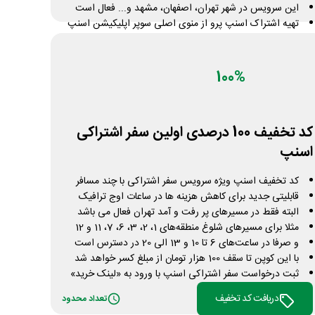
این سرویس در شهر تهران، اصفهان، مشهد و... فعال است
تهیه اشتراک اسنپ پرو از منوی اصلی سوپر اپلیکیشن اسنپ
ممکن است این کدها برای بعضی از کاربران فعال نباشد
بدون کوپن از 45 تا 70 درصد کاهش قیمت اعمال شده
جهت خرید سرویس روی دکمه «لینک خرید» کلیک کنید
100%
دریافت کد تخفیف
تعداد محدود
کد تخفیف 100 درصدی اولین سفر اشتراکی
اسنپ
کد تخفیف اسنپ ویژه سرویس سفر اشتراکی با چند مسافر
قابلیتی جدید برای کاهش هزینه ها در ساعات اوج ترافیک
البته فقط در مسیرهای پر رفت و آمد تهران فعال می باشد
مثلا برای مسیرهای شلوغ منطقه‌های 1، 2، 3، 6، 7، 11 و 12
و صرفا در ساعت‌های 6 تا 10 و 13 الی 20 در دسترس است
با این کوپن تا سقف 100 هزار تومان از مبلغ کسر خواهد شد
ثبت درخواست سفر اشتراکی اسنپ با ورود به «لینک خرید»
دریافت کد تخفیف
تعداد محدود