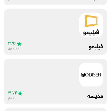
3.96
فیلیمو
8146
نظر
3.74
مدیسه
82
نظر