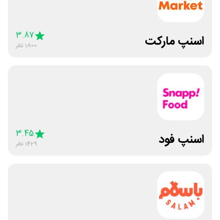
3.87
اسنپ مارکت
1800
نظر
3.45
اسنپ فود
1429
نظر