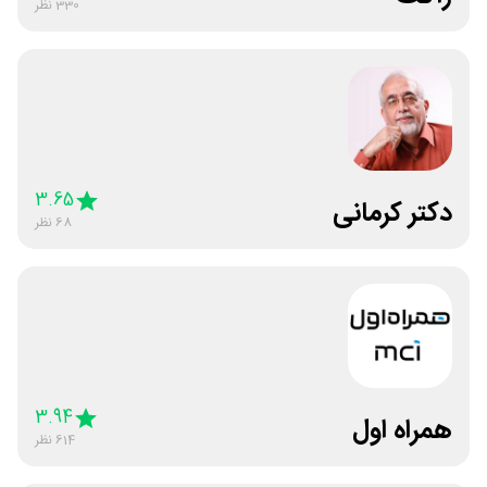
330
نظر
3.65
دکتر کرمانی
68
نظر
3.94
همراه اول
614
نظر