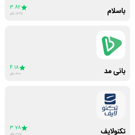
3.82
باسلام
1797
نظر
4.18
بانی مد
301
نظر
3.78
تکنولایف
227
نظر