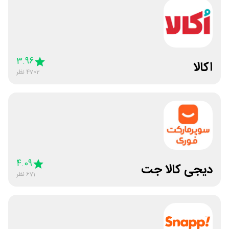
3.96
اکالا
4702
نظر
4.09
دیجی کالا جت
671
نظر