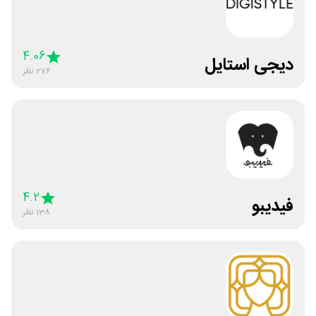
4.06
دیجی استایل
276
نظر
4.2
فیدیبو
138
نظر