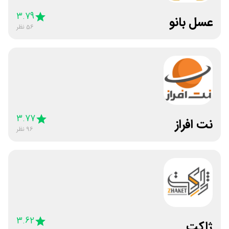
3.79
عسل بانو
56
نظر
3.77
نت افراز
96
نظر
3.62
ژاکت