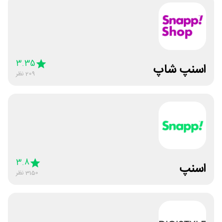
3.35
اسنپ شاپ
209
نظر
3.8
اسنپ
3150
نظر