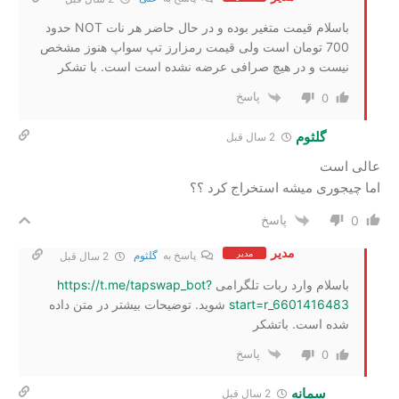
باسلام قیمت متغیر بوده و در حال حاضر هر نات NOT حدود
700 تومان است ولی قیمت رمزارز تپ سواپ هنوز مشخص
نیست و در هیچ صرافی عرضه نشده است است. با تشکر
پاسخ
0
گلثوم
2 سال‌ قبل
عالی است
اما چیجوری میشه استخراج کرد ؟؟
پاسخ
0
مدیر
مدیر
پاسخ به
گلثوم
2 سال‌ قبل
باسلام وارد ربات تلگرامی
https://t.me/tapswap_bot?
start=r_6601416483
شوید. توضیحات بیشتر در متن داده
شده است. باتشکر
پاسخ
0
سمانه
2 سال‌ قبل