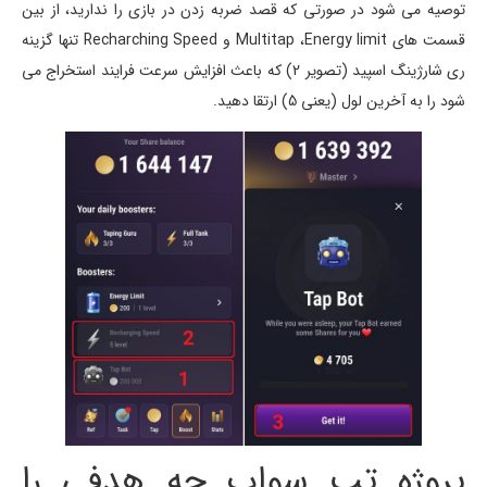
توصیه می شود در صورتی که قصد ضربه زدن در بازی را ندارید، از بین
قسمت های Multitap ،Energy limit و Recharching Speed تنها گزینه
ری شارژینگ اسپید (تصویر 2) که باعث افزایش سرعت فرایند استخراج می
شود را به آخرین لول (یعنی 5) ارتقا دهید.
پروژه تپ سواپ چه هدفی را