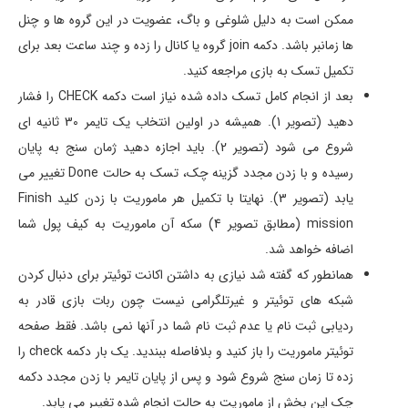
ممکن است به دلیل شلوغی و باگ، عضویت در این گروه ها و چنل
ها زمانبر باشد. دکمه join گروه یا کانال را زده و چند ساعت بعد برای
تکمیل تسک به بازی مراجعه کنید.
بعد از انجام کامل تسک داده شده نیاز است دکمه CHECK را فشار
دهید (تصویر 1). همیشه در اولین انتخاب یک تایمر 30 ثانیه ای
شروع می شود (تصویر 2). باید اجازه دهید ژمان سنج به پایان
رسیده و با زدن مجدد گزینه چک، تسک به حالت Done تغییر می
یابد (تصویر 3). نهایتا با تکمیل هر ماموریت با زدن کلید Finish
mission (مطابق تصویر 4) سکه آن ماموریت به کیف پول شما
اضافه خواهد شد.
همانطور که گفته شد نیازی به داشتن اکانت توئیتر برای دنبال کردن
شبکه های توئیتر و غیرتلگرامی نیست چون ربات بازی قادر به
ردیابی ثبت نام یا عدم ثبت نام شما در آنها نمی باشد. فقط صفحه
توئیتر ماموریت را باز کنید و بلافاصله ببندید. یک بار دکمه check را
زده تا زمان سنج شروع شود و پس از پایان تایمر با زدن مجدد دکمه
چک این بخش از ماموریت به حالت انجام شده تغییر می یابد.