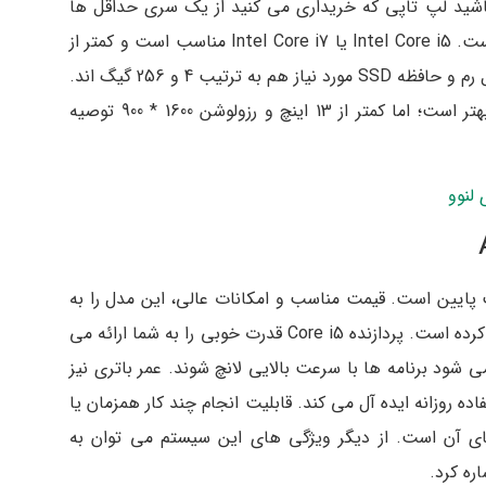
 باشید لپ تاپی که خریداری می کنید از یک سری حداقل ها
برخوردار باشد. اولین و مهم ترین نکته پردازنده است. Intel Core i5 یا Intel Core i7 مناسب است و کمتر از
آن می تواند شما را با مشکلاتی مواجه کند. حداقل رم و حافظه SSD مورد نیاز هم به ترتیب 4 و 256 گیگ اند.
ابعاد و رزولوشن مانیتور هم هرچه بیشتر باشند بهتر است؛ اما کمتر از 13 اینچ و رزولوشن 1600 * 900 توصیه
لنوو
 با ضخامت پایین است. قیمت مناسب و امکانات عالی، این مدل را به
یکی از بهترین لپ تاپ های برنامه نویسی تبدیل کرده است. پردازنده Core i5 قدرت خوبی را به شما ارائه می
یگابایت هم سبب می شود برنامه ها با سرعت بالایی لانچ شوند. عمر باتری نیز
ه روزانه ایده آل می کند. قابلیت انجام چند کار همزمان یا
یت های آن است. از دیگر ویژگی های این سیستم می توان به