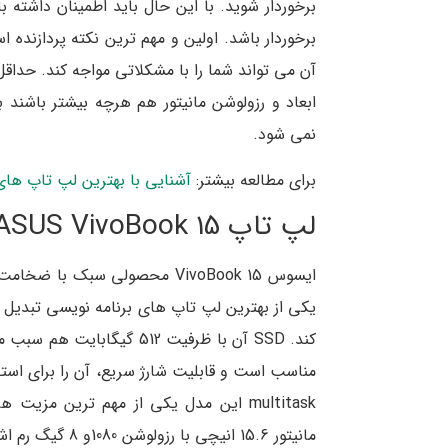
برخوردار شوید. با این حال باید اطمینان داشته
نمی شود.
برای مطالعه بیشتر:
آشنایی با بهترین لپ تاپ های 
لپ تاپ ASUS VivoBook 15
ایسوس VivoBook 15 محصولی سبک
کند. SSD آن با ظرفیت 512 گ
مناسب است و قابلیت شارژ سریع، آن را برای استفاد
multitask این مدل یکی از مهم ترین مز
مانیتور 15.6 انیچی با رزولوشن 1080و 8 گیگ رم اشاره کرد.