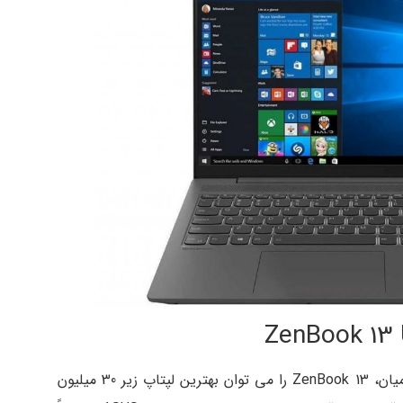
تنوع مدل های ایسوس بسیار زیاد است. از این میان، ZenBook 13 را می توان بهترین لپتاپ زیر 30 میلیون