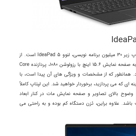
یکی دیگر از مدل های پرطرفدار در لیست لپ تاپ زیر 30 میلیون برنامه نویسی، لنوو IdeaPad 5 است. از
جمله ویژگی های برجسته این دستگاه می توان به صفحه نمایش 15.6 اینچ با رزولوشن 1080، پردازنده Core
 و 512 گیگ حافظه SSD اشاره کرد. همانطور که از مشخصات و ویژگی های آن پیدا است، با
ای که می پردازید، برخوردار خواهید شد. این لپتاپ کاملاً
وضوح بالای تصاویر و صفحه نمایش مات در کنار ابعاد
باشد. علاوه براین، ئزن دستگاه کم بوده و به راحتی می