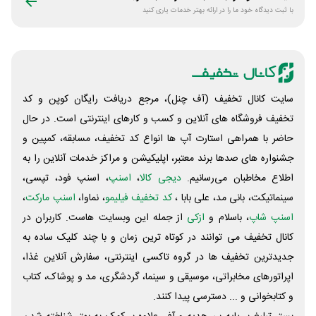
با ثبت دیدگاه خود ما را در ارائه بهتر خدمات یاری کنید
سایت کانال تخفیف (آف چنل)، مرجع دریافت رایگان کوپن و کد
تخفیف فروشگاه های آنلاین و کسب و‌ کارهای اینترنتی است. در حال
حاضر با همراهی استارت آپ ها انواع کد تخفیف، مسابقه، کمپین و
جشنواره های صدها برند معتبر، اپلیکیشن و مراکز خدمات آنلاین را به
اطلاع مخاطبان می‌رسانیم.
دیجی کالا
،
اسنپ
، اسنپ فود، تپسی،
سینماتیکت، بانی مد، علی‌ بابا ،
کد تخفیف فیلیمو
، نماوا،
اسنپ مارکت
،
اسنپ شاپ
، باسلام و
ازکی
از جمله این وبسایت ‌هاست. کاربران در
کانال تخفیف می توانند در کوتاه ترین زمان و با چند کلیک ساده به
جدیدترین تخفیف ها در گروه تاکسی اینترنتی، سفارش آنلاین غذا،
اپراتورهای مخابراتی، موسیقی و سینما، گردشگری، مد و پوشاک، کتاب
و کتابخوانی و ... دسترسی پیدا کنند.