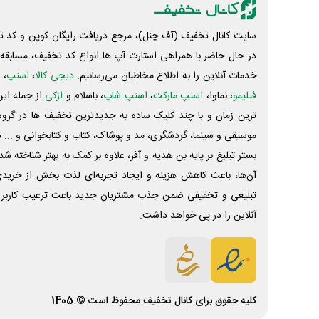
سایت کانال تخفیف (آف چنل)، مرجع دریافت رایگان کوپن و کد تخ
در حال حاضر با همراهی استارت آپ ها انواع کد تخفیف، مسابقه، 
خدمات آنلاین را به اطلاع مخاطبان می‌رسانیم.
دیجی کالا
،
اسنپ
، 
فیلیمو
، نماوا،
اسنپ مارکت
،
اسنپ شاپ
، باسلام و
ازکی
از جمله این
ترین زمان و با چند کلیک ساده به جدیدترین تخفیف ها در گروه ت
موسیقی و سینما، گردشگری، مد و پوشاک، کتاب و کتابخوانی و ... 
بستر تبلیغ بر پایه بن هدیه و آفر، علاوه بر کمک به بهتر شناخته 
آن‌ها، باعث کاهش هزینه و ایجاد تجربه‌ای لذت بخش از خرید
تبلیغی و تخفیفی ضمن جذب مشتریان جدید باعث ترغیب کاربر 
آنلاین را در پی خواهد داشت.
کلیه حقوق برای
کانال تخفیف
محفوظ است © 1405