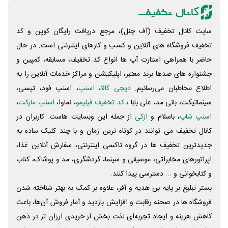
سایت کانال تخفیف (آف چنل)، مرجع دریافت رایگان کوپن و کد
تخفیف فروشگاه های آنلاین و کسب و‌ کارهای اینترنتی است. در حال
حاضر با همراهی استارت آپ ها انواع کد تخفیف، مسابقه، کمپین و
جشنواره های صدها برند معتبر، اپلیکیشن و مراکز خدمات آنلاین را به
اطلاع مخاطبان می‌رسانیم.
دیجی کالا
،
اسنپ
، اسنپ فود، تپسی،
سینماتیکت، بانی مد، علی‌ بابا ،
کد تخفیف فیلیمو
، نماوا،
اسنپ مارکت
،
اسنپ شاپ
، باسلام و
ازکی
از جمله این وبسایت ‌هاست. کاربران در
کانال تخفیف می توانند در کوتاه ترین زمان و با چند کلیک ساده به
جدیدترین تخفیف ها در گروه تاکسی اینترنتی، سفارش آنلاین غذا،
اپراتورهای مخابراتی، موسیقی و سینما، گردشگری، مد و پوشاک، کتاب
و کتابخوانی و ... دسترسی پیدا کنند.
بستر تبلیغ بر پایه بن هدیه و آفر، علاوه بر کمک به بهتر شناخته شدن
فروشگاه ها در صحنه رقابت و افزایش بازدید و آمار فروش آن‌ها، باعث
کاهش هزینه و ایجاد تجربه‌ای لذت بخش از خریدی ارزان تر در ذهن