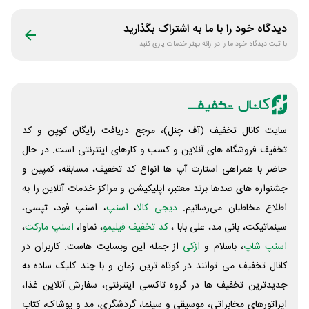
دیدگاه خود را با ما به اشتراک بگذارید
با ثبت دیدگاه خود ما را در ارائه بهتر خدمات یاری کنید
سایت کانال تخفیف (آف چنل)، مرجع دریافت رایگان کوپن و کد
تخفیف فروشگاه های آنلاین و کسب و‌ کارهای اینترنتی است. در حال
حاضر با همراهی استارت آپ ها انواع کد تخفیف، مسابقه، کمپین و
جشنواره های صدها برند معتبر، اپلیکیشن و مراکز خدمات آنلاین را به
اطلاع مخاطبان می‌رسانیم.
دیجی کالا
،
اسنپ
، اسنپ فود، تپسی،
سینماتیکت، بانی مد، علی‌ بابا ،
کد تخفیف فیلیمو
، نماوا،
اسنپ مارکت
،
اسنپ شاپ
، باسلام و
ازکی
از جمله این وبسایت ‌هاست. کاربران در
کانال تخفیف می توانند در کوتاه ترین زمان و با چند کلیک ساده به
جدیدترین تخفیف ها در گروه تاکسی اینترنتی، سفارش آنلاین غذا،
اپراتورهای مخابراتی، موسیقی و سینما، گردشگری، مد و پوشاک، کتاب