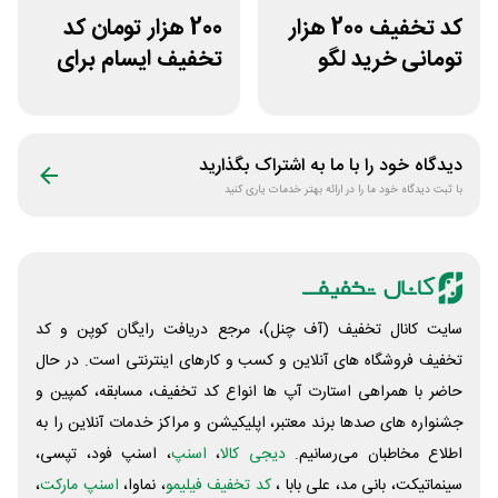
کد تخفیف 200 هزار
200 هزار تومان کد
تومانی خرید لگو
تخفیف ایسام برای
سایت ورتکس گیم
خرید اول
دیدگاه خود را با ما به اشتراک بگذارید
با ثبت دیدگاه خود ما را در ارائه بهتر خدمات یاری کنید
سایت کانال تخفیف (آف چنل)، مرجع دریافت رایگان کوپن و کد
تخفیف فروشگاه های آنلاین و کسب و‌ کارهای اینترنتی است. در حال
حاضر با همراهی استارت آپ ها انواع کد تخفیف، مسابقه، کمپین و
جشنواره های صدها برند معتبر، اپلیکیشن و مراکز خدمات آنلاین را به
اطلاع مخاطبان می‌رسانیم.
دیجی کالا
،
اسنپ
، اسنپ فود، تپسی،
سینماتیکت، بانی مد، علی‌ بابا ،
کد تخفیف فیلیمو
، نماوا،
اسنپ مارکت
،