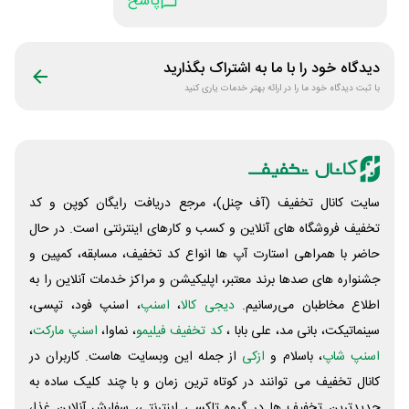
پاسخ
دیدگاه خود را با ما به اشتراک بگذارید
با ثبت دیدگاه خود ما را در ارائه بهتر خدمات یاری کنید
سایت کانال تخفیف (آف چنل)، مرجع دریافت رایگان کوپن و کد
تخفیف فروشگاه های آنلاین و کسب و‌ کارهای اینترنتی است. در حال
حاضر با همراهی استارت آپ ها انواع کد تخفیف، مسابقه، کمپین و
جشنواره های صدها برند معتبر، اپلیکیشن و مراکز خدمات آنلاین را به
اطلاع مخاطبان می‌رسانیم.
دیجی کالا
،
اسنپ
، اسنپ فود، تپسی،
سینماتیکت، بانی مد، علی‌ بابا ،
کد تخفیف فیلیمو
، نماوا،
اسنپ مارکت
،
اسنپ شاپ
، باسلام و
ازکی
از جمله این وبسایت ‌هاست. کاربران در
کانال تخفیف می توانند در کوتاه ترین زمان و با چند کلیک ساده به
جدیدترین تخفیف ها در گروه تاکسی اینترنتی، سفارش آنلاین غذا،