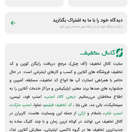
ورزشی مرکزی
فروشگاه کالازون
گلشهر
دیدگاه خود را با ما به اشتراک بگذارید
با ثبت دیدگاه خود ما را در ارائه بهتر خدمات یاری کنید
سایت کانال تخفیف (آف چنل)، مرجع دریافت رایگان کوپن و کد
تخفیف فروشگاه های آنلاین و کسب و‌ کارهای اینترنتی است. در حال
حاضر با همراهی استارت آپ ها انواع کد تخفیف، مسابقه، کمپین و
جشنواره های صدها برند معتبر، اپلیکیشن و مراکز خدمات آنلاین را به
اطلاع مخاطبان می‌رسانیم.
دیجی کالا
،
اسنپ
، اسنپ فود، تپسی،
سینماتیکت، بانی مد، علی‌ بابا ،
کد تخفیف فیلیمو
، نماوا،
اسنپ مارکت
،
اسنپ شاپ
، باسلام و
ازکی
از جمله این وبسایت ‌هاست. کاربران در
کانال تخفیف می توانند در کوتاه ترین زمان و با چند کلیک ساده به
جدیدترین تخفیف ها در گروه تاکسی اینترنتی، سفارش آنلاین غذا،