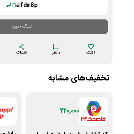
afdm8p
کپی
لینک خرید
1
لایک
0
نظر
اشتراک
تخفیف‌های مشابه
220,000