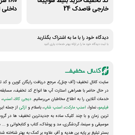
کد تخفیف خرید بلیط هواپیما
180 
خارجی قاصدک 24
داخلی 
دیدگاه خود را با ما به اشتراک بگذارید
با ثبت دیدگاه خود ما را در ارائه بهتر خدمات یاری کنید
سایت کانال تخفیف (آف چنل)، مرجع دریافت رایگان کوپن و کد تخ
در حال حاضر با همراهی استارت آپ ها انواع کد تخفیف، مسابقه، 
خدمات آنلاین را به اطلاع مخاطبان می‌رسانیم.
دیجی کالا
،
اسنپ
، 
فیلیمو
، نماوا،
اسنپ مارکت
،
اسنپ شاپ
، باسلام و
ازکی
از جمله این
ترین زمان و با چند کلیک ساده به جدیدترین تخفیف ها در گروه ت
موسیقی و سینما، گردشگری، مد و پوشاک، کتاب و کتابخوانی و ... 
بستر تبلیغ بر پایه بن هدیه و آفر، علاوه بر کمک به بهتر شناخته 