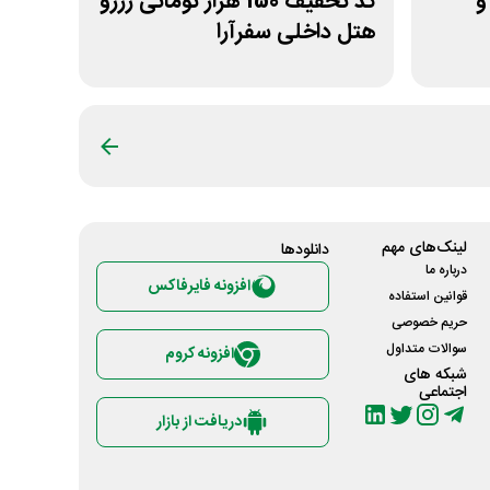
 و
کد تخفیف 150 هزار تومانی رزرو
هتل داخلی سفرآرا
لینک‌های مهم
دانلود‌ها
درباره ما
افزونه فایرفاکس
قوانین استفاده
حریم خصوصی
سوالات متداول
افزونه کروم
شبکه های
اجتماعی
دریافت از بازار