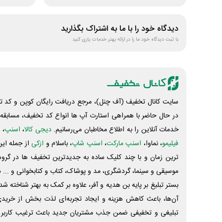
دیدگاه خود را با ما به اشتراک بگذارید
با ثبت دیدگاه خود ما را در ارائه بهتر خدمات یاری کنید
سایت کانال تخفیف (آف چنل)، مرجع دریافت رایگان کوپن و کد تخ
در حال حاضر با همراهی استارت آپ ها انواع کد تخفیف، مسابقه، 
خدمات آنلاین را به اطلاع مخاطبان می‌رسانیم.
دیجی کالا
،
اسنپ
، 
فیلیمو
، نماوا،
اسنپ مارکت
،
اسنپ شاپ
، باسلام و
ازکی
از جمله این
ترین زمان و با چند کلیک ساده به جدیدترین تخفیف ها در گروه ت
موسیقی و سینما، گردشگری، مد و پوشاک، کتاب و کتابخوانی و ... 
بستر تبلیغ بر پایه بن هدیه و آفر، علاوه بر کمک به بهتر شناخته 
آن‌ها، باعث کاهش هزینه و ایجاد تجربه‌ای لذت بخش از خرید
تبلیغی و تخفیفی ضمن جذب مشتریان جدید باعث ترغیب کاربر 