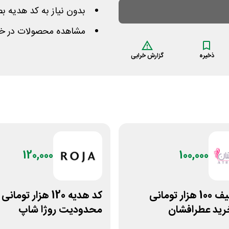
بدون نیاز به کد هدیه ب
مشاهده محصولات در خان
ذخیره
گزارش خرابی
120,000
100,000
کد تخفیف 100 هزار تومانی
کد هدیه 120 هزار توم
رید عطرافشان
محدودیت روژا شاپ