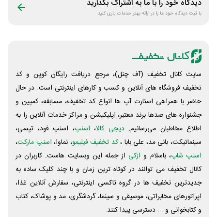
دیدگاه خود را با ما به اشتراک بگذارید
با ثبت دیدگاه خود ما را در ارائه بهتر خدمات یاری کنید
سایت کانال تخفیف (آف چنل)، مرجع دریافت رایگان کوپن و کد
تخفیف فروشگاه های آنلاین و کسب و‌ کارهای اینترنتی است. در حال
حاضر با همراهی استارت آپ ها انواع کد تخفیف، مسابقه، کمپین و
جشنواره های صدها برند معتبر، اپلیکیشن و مراکز خدمات آنلاین را به
اطلاع مخاطبان می‌رسانیم.
دیجی کالا
،
اسنپ
، اسنپ فود، تپسی،
سینماتیکت، بانی مد، علی‌ بابا ،
کد تخفیف فیلیمو
، نماوا،
اسنپ مارکت
،
اسنپ شاپ
، باسلام و
ازکی
از جمله این وبسایت ‌هاست. کاربران در
کانال تخفیف می توانند در کوتاه ترین زمان و با چند کلیک ساده به
جدیدترین تخفیف ها در گروه تاکسی اینترنتی، سفارش آنلاین غذا،
اپراتورهای مخابراتی، موسیقی و سینما، گردشگری، مد و پوشاک، کتاب
و کتابخوانی و ... دسترسی پیدا کنند.