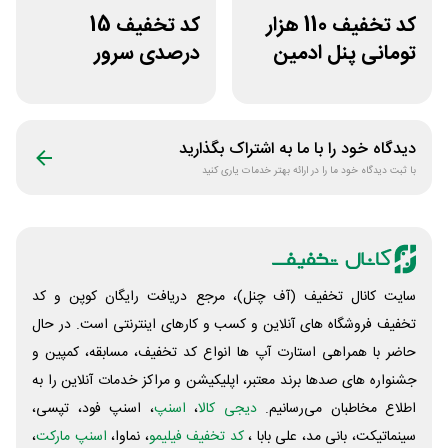
کد تخفیف 110 هزار
کد تخفیف 15
تومانی پنل ادمین
درصدی سرور
لاین استور
اختصاصی ایران
سرور دات آی آر
دیدگاه خود را با ما به اشتراک بگذارید
با ثبت دیدگاه خود ما را در ارائه بهتر خدمات یاری کنید
سایت کانال تخفیف (آف چنل)، مرجع دریافت رایگان کوپن و کد
تخفیف فروشگاه های آنلاین و کسب و‌ کارهای اینترنتی است. در حال
حاضر با همراهی استارت آپ ها انواع کد تخفیف، مسابقه، کمپین و
جشنواره های صدها برند معتبر، اپلیکیشن و مراکز خدمات آنلاین را به
اطلاع مخاطبان می‌رسانیم.
دیجی کالا
،
اسنپ
، اسنپ فود، تپسی،
سینماتیکت، بانی مد، علی‌ بابا ،
کد تخفیف فیلیمو
، نماوا،
اسنپ مارکت
،