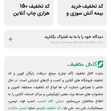
کد تخفیف خرید
کد تخفیف 150
بیمه آتش سوزی و
هزاری چاپ آنلاین
زلزله بیمه بازار
عکس پرینت برای
همه کاربران
دیدگاه خود را با ما به اشتراک بگذارید
با ثبت دیدگاه خود ما را در ارائه بهتر خدمات یاری کنید
سایت کانال تخفیف (آف چنل)، مرجع دریافت رایگان کوپن و کد
تخفیف فروشگاه های آنلاین و کسب و‌ کارهای اینترنتی است. در حال
حاضر با همراهی استارت آپ ها انواع کد تخفیف، مسابقه، کمپین و
جشنواره های صدها برند معتبر، اپلیکیشن و مراکز خدمات آنلاین را به
اطلاع مخاطبان می‌رسانیم.
دیجی کالا
،
اسنپ
، اسنپ فود، تپسی،
سینماتیکت، بانی مد، علی‌ بابا ،
کد تخفیف فیلیمو
، نماوا،
اسنپ مارکت
،