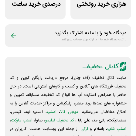
هزاری خرید روتختی
درصدی خرید ساعت
و فرش چاپی حسن
مچی پوزیترون
نیا
دیدگاه خود را با ما به اشتراک بگذارید
با ثبت دیدگاه خود ما را در ارائه بهتر خدمات یاری کنید
سایت کانال تخفیف (آف چنل)، مرجع دریافت رایگان کوپن و کد
تخفیف فروشگاه های آنلاین و کسب و‌ کارهای اینترنتی است. در حال
حاضر با همراهی استارت آپ ها انواع کد تخفیف، مسابقه، کمپین و
جشنواره های صدها برند معتبر، اپلیکیشن و مراکز خدمات آنلاین را به
اطلاع مخاطبان می‌رسانیم.
دیجی کالا
،
اسنپ
، اسنپ فود، تپسی،
سینماتیکت، بانی مد، علی‌ بابا ،
کد تخفیف فیلیمو
، نماوا،
اسنپ مارکت
،
اسنپ شاپ
، باسلام و
ازکی
از جمله این وبسایت ‌هاست. کاربران در