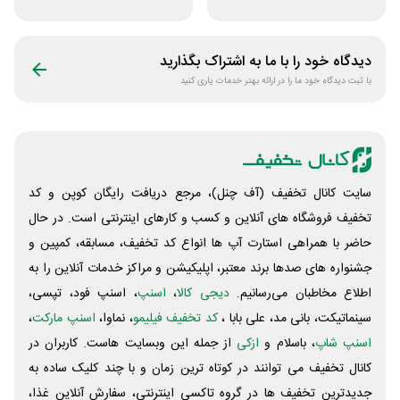
فروشگاه اکسسوری
فروشگاه اکشن
جانبی
فیگور بگو سیب
دیدگاه خود را با ما به اشتراک بگذارید
با ثبت دیدگاه خود ما را در ارائه بهتر خدمات یاری کنید
سایت کانال تخفیف (آف چنل)، مرجع دریافت رایگان کوپن و کد
تخفیف فروشگاه های آنلاین و کسب و‌ کارهای اینترنتی است. در حال
حاضر با همراهی استارت آپ ها انواع کد تخفیف، مسابقه، کمپین و
جشنواره های صدها برند معتبر، اپلیکیشن و مراکز خدمات آنلاین را به
اطلاع مخاطبان می‌رسانیم.
دیجی کالا
،
اسنپ
، اسنپ فود، تپسی،
سینماتیکت، بانی مد، علی‌ بابا ،
کد تخفیف فیلیمو
، نماوا،
اسنپ مارکت
،
اسنپ شاپ
، باسلام و
ازکی
از جمله این وبسایت ‌هاست. کاربران در
کانال تخفیف می توانند در کوتاه ترین زمان و با چند کلیک ساده به
جدیدترین تخفیف ها در گروه تاکسی اینترنتی، سفارش آنلاین غذا،