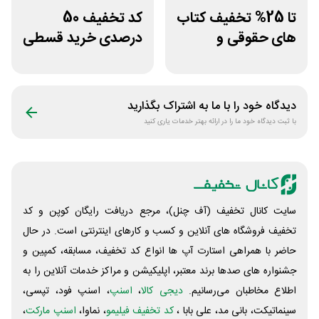
تا 25% تخفیف کتاب
کد تخفیف 50
های حقوقی و
درصدی خرید قسطی
دانشگاهی انتشارات
کتاب دیاکو بوک
جنگل
دیدگاه خود را با ما به اشتراک بگذارید
با ثبت دیدگاه خود ما را در ارائه بهتر خدمات یاری کنید
سایت کانال تخفیف (آف چنل)، مرجع دریافت رایگان کوپن و کد
تخفیف فروشگاه های آنلاین و کسب و‌ کارهای اینترنتی است. در حال
حاضر با همراهی استارت آپ ها انواع کد تخفیف، مسابقه، کمپین و
جشنواره های صدها برند معتبر، اپلیکیشن و مراکز خدمات آنلاین را به
اطلاع مخاطبان می‌رسانیم.
دیجی کالا
،
اسنپ
، اسنپ فود، تپسی،
سینماتیکت، بانی مد، علی‌ بابا ،
کد تخفیف فیلیمو
، نماوا،
اسنپ مارکت
،