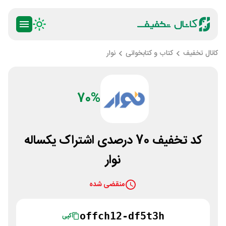
کانال تخفیف
کتاب و کتابخوانی
نوار
70%
کد تخفیف 70 درصدی اشتراک یکساله
نوار
منقضی شده
offch12-df5t3h
کپی