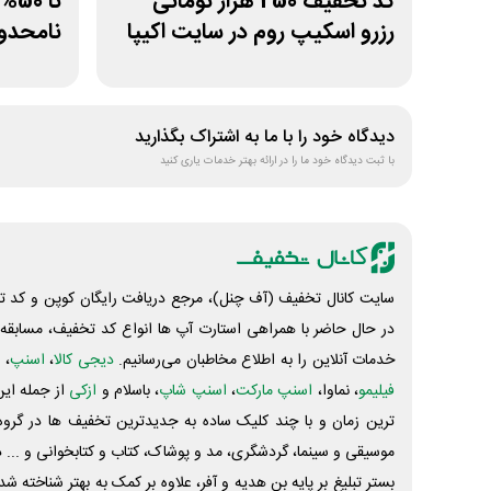
کد تخفیف 250 هزار تومانی
تا 
رزرو اسکیپ روم در سایت اکیپا
نامحدود
دیدگاه خود را با ما به اشتراک بگذارید
با ثبت دیدگاه خود ما را در ارائه بهتر خدمات یاری کنید
سایت کانال تخفیف (آف چنل)، مرجع دریافت رایگان کوپن و کد تخ
در حال حاضر با همراهی استارت آپ ها انواع کد تخفیف، مسابقه، 
خدمات آنلاین را به اطلاع مخاطبان می‌رسانیم.
دیجی کالا
،
اسنپ
، 
فیلیمو
، نماوا،
اسنپ مارکت
،
اسنپ شاپ
، باسلام و
ازکی
از جمله این
ترین زمان و با چند کلیک ساده به جدیدترین تخفیف ها در گروه ت
موسیقی و سینما، گردشگری، مد و پوشاک، کتاب و کتابخوانی و ... 
بستر تبلیغ بر پایه بن هدیه و آفر، علاوه بر کمک به بهتر شناخته 