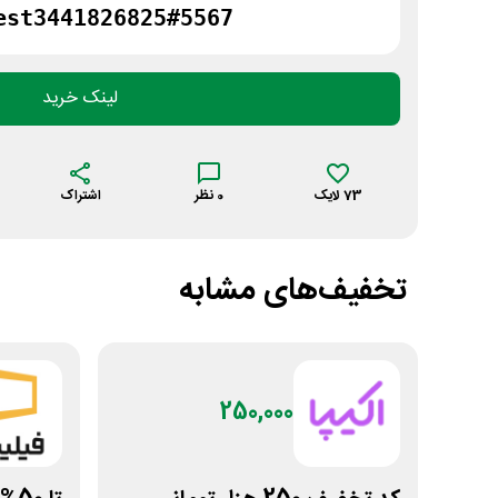
est3441826825#5567
لینک خرید
73
لایک
0
نظر
اشتراک
تخفیف‌های مشابه
250,000