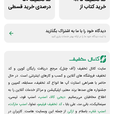
خرید کتاب از
درصدی خرید قسطی
اپلیکیشن طاقچه
کتاب دیاکو بوک
دیدگاه خود را با ما به اشتراک بگذارید
با ثبت دیدگاه خود ما را در ارائه بهتر خدمات یاری کنید
سایت کانال تخفیف (آف چنل)، مرجع دریافت رایگان کوپن و کد
تخفیف فروشگاه های آنلاین و کسب و‌ کارهای اینترنتی است. در حال
حاضر با همراهی استارت آپ ها انواع کد تخفیف، مسابقه، کمپین و
جشنواره های صدها برند معتبر، اپلیکیشن و مراکز خدمات آنلاین را به
اطلاع مخاطبان می‌رسانیم.
دیجی کالا
،
اسنپ
، اسنپ فود، تپسی،
سینماتیکت، بانی مد، علی‌ بابا ،
کد تخفیف فیلیمو
، نماوا،
اسنپ مارکت
،
اسنپ شاپ
، باسلام و
ازکی
از جمله این وبسایت ‌هاست. کاربران در