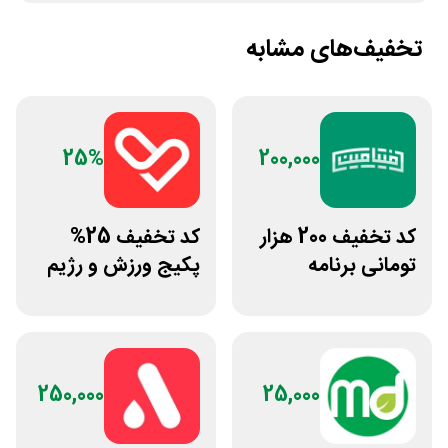
تخفیف‌های مشابه
25%
200,000
کد تخفیف 200 هزار
کد تخفیف 25%
تومانی برنامه
پکیج ورزش و رژیم
لوایمپکت فیتامین
غذایی انرجیم
250,000
25,000