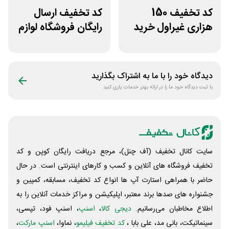
کد تخفیف 150
کد تخفیف ارسال
هزاری غیراول خرید
رایگان فروشگاه لوازم
لاستیک شجاع تایر
اسب سواری هوسپا
دیدگاه خود را با ما به اشتراک بگذارید
با ثبت دیدگاه خود ما را در ارائه بهتر خدمات یاری کنید
سایت کانال تخفیف (آف چنل)، مرجع دریافت رایگان کوپن و کد
تخفیف فروشگاه های آنلاین و کسب و‌ کارهای اینترنتی است. در حال
حاضر با همراهی استارت آپ ها انواع کد تخفیف، مسابقه، کمپین و
جشنواره های صدها برند معتبر، اپلیکیشن و مراکز خدمات آنلاین را به
اطلاع مخاطبان می‌رسانیم.
دیجی کالا
،
اسنپ
، اسنپ فود، تپسی،
سینماتیکت، بانی مد، علی‌ بابا ،
کد تخفیف فیلیمو
، نماوا،
اسنپ مارکت
،