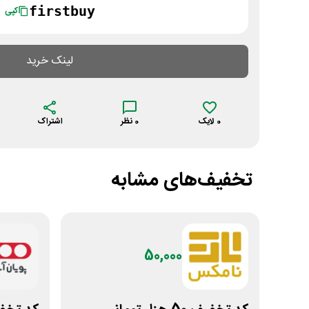
firstbuy
کپی
لینک خرید
0
لایک
0
نظر
اشتراک
تخفیف‌های مشابه
50,000