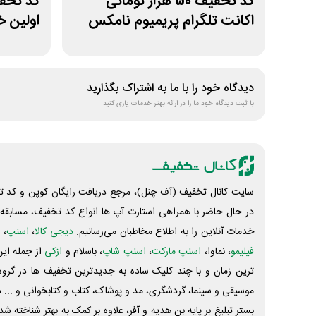
کد تخفیف 50 هزار تومانی
اکانت تلگرام پریمیوم نامکس
اولین خ
دیدگاه خود را با ما به اشتراک بگذارید
با ثبت دیدگاه خود ما را در ارائه بهتر خدمات یاری کنید
سایت کانال تخفیف (آف چنل)، مرجع دریافت رایگان کوپن و کد تخ
در حال حاضر با همراهی استارت آپ ها انواع کد تخفیف، مسابقه، 
خدمات آنلاین را به اطلاع مخاطبان می‌رسانیم.
دیجی کالا
،
اسنپ
، 
فیلیمو
، نماوا،
اسنپ مارکت
،
اسنپ شاپ
، باسلام و
ازکی
از جمله این
ترین زمان و با چند کلیک ساده به جدیدترین تخفیف ها در گروه ت
موسیقی و سینما، گردشگری، مد و پوشاک، کتاب و کتابخوانی و ... 
بستر تبلیغ بر پایه بن هدیه و آفر، علاوه بر کمک به بهتر شناخته 