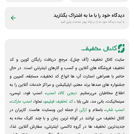
وکیل
دیدگاه خود را با ما به اشتراک بگذارید
با ثبت دیدگاه خود ما را در ارائه بهتر خدمات یاری کنید
سایت کانال تخفیف (آف چنل)، مرجع دریافت رایگان کوپن و کد
تخفیف فروشگاه های آنلاین و کسب و‌ کارهای اینترنتی است. در حال
حاضر با همراهی استارت آپ ها انواع کد تخفیف، مسابقه، کمپین و
جشنواره های صدها برند معتبر، اپلیکیشن و مراکز خدمات آنلاین را به
اطلاع مخاطبان می‌رسانیم.
دیجی کالا
،
اسنپ
، اسنپ فود، تپسی،
سینماتیکت، بانی مد، علی‌ بابا ،
کد تخفیف فیلیمو
، نماوا،
اسنپ مارکت
،
اسنپ شاپ
، باسلام و
ازکی
از جمله این وبسایت ‌هاست. کاربران در
کانال تخفیف می توانند در کوتاه ترین زمان و با چند کلیک ساده به
جدیدترین تخفیف ها در گروه تاکسی اینترنتی، سفارش آنلاین غذا،