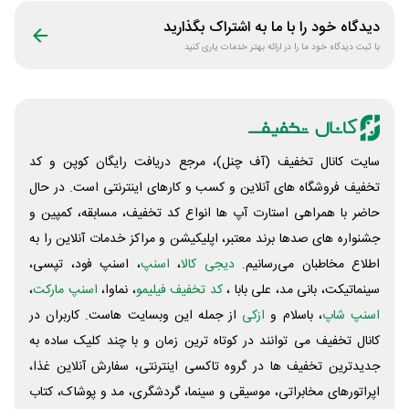
دیدگاه خود را با ما به اشتراک بگذارید
با ثبت دیدگاه خود ما را در ارائه بهتر خدمات یاری کنید
سایت کانال تخفیف (آف چنل)، مرجع دریافت رایگان کوپن و کد
تخفیف فروشگاه های آنلاین و کسب و‌ کارهای اینترنتی است. در حال
حاضر با همراهی استارت آپ ها انواع کد تخفیف، مسابقه، کمپین و
جشنواره های صدها برند معتبر، اپلیکیشن و مراکز خدمات آنلاین را به
اطلاع مخاطبان می‌رسانیم.
دیجی کالا
،
اسنپ
، اسنپ فود، تپسی،
سینماتیکت، بانی مد، علی‌ بابا ،
کد تخفیف فیلیمو
، نماوا،
اسنپ مارکت
،
اسنپ شاپ
، باسلام و
ازکی
از جمله این وبسایت ‌هاست. کاربران در
کانال تخفیف می توانند در کوتاه ترین زمان و با چند کلیک ساده به
جدیدترین تخفیف ها در گروه تاکسی اینترنتی، سفارش آنلاین غذا،
اپراتورهای مخابراتی، موسیقی و سینما، گردشگری، مد و پوشاک، کتاب