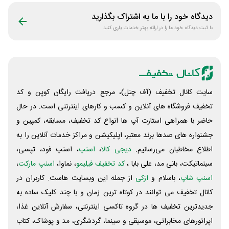
دیدگاه خود را با ما به اشتراک بگذارید
با ثبت دیدگاه خود ما را در ارائه بهتر خدمات یاری کنید
سایت کانال تخفیف (آف چنل)، مرجع دریافت رایگان کوپن و کد
تخفیف فروشگاه های آنلاین و کسب و‌ کارهای اینترنتی است. در حال
حاضر با همراهی استارت آپ ها انواع کد تخفیف، مسابقه، کمپین و
جشنواره های صدها برند معتبر، اپلیکیشن و مراکز خدمات آنلاین را به
اطلاع مخاطبان می‌رسانیم.
دیجی کالا
،
اسنپ
، اسنپ فود، تپسی،
سینماتیکت، بانی مد، علی‌ بابا ،
کد تخفیف فیلیمو
، نماوا،
اسنپ مارکت
،
اسنپ شاپ
، باسلام و
ازکی
از جمله این وبسایت ‌هاست. کاربران در
کانال تخفیف می توانند در کوتاه ترین زمان و با چند کلیک ساده به
جدیدترین تخفیف ها در گروه تاکسی اینترنتی، سفارش آنلاین غذا،
اپراتورهای مخابراتی، موسیقی و سینما، گردشگری، مد و پوشاک، کتاب