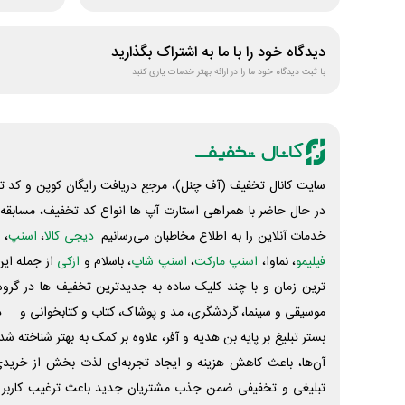
دیدگاه خود را با ما به اشتراک بگذارید
با ثبت دیدگاه خود ما را در ارائه بهتر خدمات یاری کنید
سایت کانال تخفیف (آف چنل)، مرجع دریافت رایگان کوپن و کد تخ
در حال حاضر با همراهی استارت آپ ها انواع کد تخفیف، مسابقه، 
خدمات آنلاین را به اطلاع مخاطبان می‌رسانیم.
دیجی کالا
،
اسنپ
، 
فیلیمو
، نماوا،
اسنپ مارکت
،
اسنپ شاپ
، باسلام و
ازکی
از جمله این
ترین زمان و با چند کلیک ساده به جدیدترین تخفیف ها در گروه ت
موسیقی و سینما، گردشگری، مد و پوشاک، کتاب و کتابخوانی و ... 
بستر تبلیغ بر پایه بن هدیه و آفر، علاوه بر کمک به بهتر شناخته 
آن‌ها، باعث کاهش هزینه و ایجاد تجربه‌ای لذت بخش از خرید
تبلیغی و تخفیفی ضمن جذب مشتریان جدید باعث ترغیب کاربر 