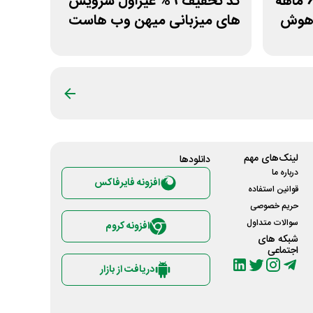
کد تخفیف 15% اشتراک 6 ماهه
کد تخفیف 9% غیراول سرویس
اهوش
های میزبانی میهن وب هاست
لینک‌های مهم
دانلود‌ها
درباره ما
افزونه فایرفاکس
قوانین استفاده
حریم خصوصی
سوالات متداول
افزونه کروم
شبکه های
اجتماعی
دریافت از بازار