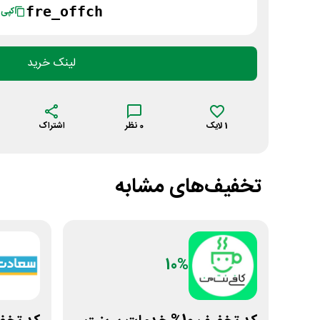
fre_offch
کپی
لینک خرید
1
لایک
0
نظر
اشتراک
تخفیف‌های مشابه
10%