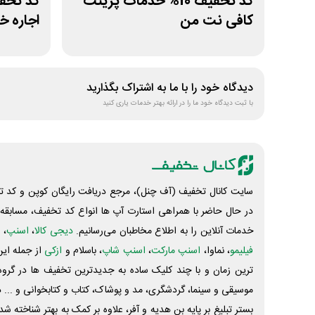
کد تخفیف 10% خدمات پرینت
کافی نت من
اجاره 
دیدگاه خود را با ما به اشتراک بگذارید
با ثبت دیدگاه خود ما را در ارائه بهتر خدمات یاری کنید
سایت کانال تخفیف (آف چنل)، مرجع دریافت رایگان کوپن و کد تخ
در حال حاضر با همراهی استارت آپ ها انواع کد تخفیف، مسابقه، 
خدمات آنلاین را به اطلاع مخاطبان می‌رسانیم.
دیجی کالا
،
اسنپ
، 
فیلیمو
، نماوا،
اسنپ مارکت
،
اسنپ شاپ
، باسلام و
ازکی
از جمله این
ترین زمان و با چند کلیک ساده به جدیدترین تخفیف ها در گروه ت
موسیقی و سینما، گردشگری، مد و پوشاک، کتاب و کتابخوانی و ... 
بستر تبلیغ بر پایه بن هدیه و آفر، علاوه بر کمک به بهتر شناخته 